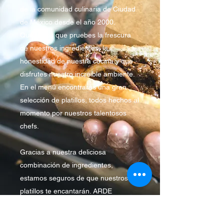
de la comunidad culinaria de Ciudad
de México desde el año 2000.
Queremos que pruebes la frescura
de nuestros ingredientes, la
honestidad de nuestra cocina y que
disfrutes nuestro increíble ambiente.
En el menú encontrarás una gran
selección de platillos, todos hechos al
momento por nuestros talentosos
chefs.
Gracias a nuestra deliciosa
combinación de ingredientes,
estamos seguros de que nuestros
platillos te encantarán. ARDE
BRASAS & Co. enamora paladares
tanto locales como extranjeros, así